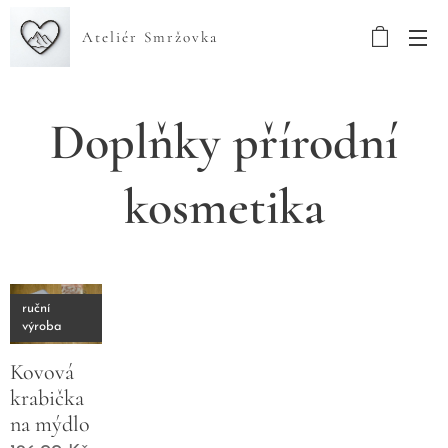
Ateliér Smržovka
Doplňky přírodní
kosmetika
ruční
výroba
Kovová
krabička
na mýdlo