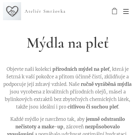
Ateliér Smržovka
Mýdla na pleť
Objevte naši kolekci
přírodních mýdel na pleť
, která je
šetrná k vaší pokožce a přitom účinně čistí, zklidňuje a
podporuje její zdravý vzhled. Naše
ručně vyráběná mýdla
jsou vyrobena z kvalitních přírodních olejů, másel a
bylinkových extraktů bez zbytečných chemických látek,
takže jsou ideální i pro
citlivou či suchou pleť
.
Každé mýdlo je navrženo tak, aby
jemně odstranilo
nečistoty a make-up
, zároveň
nezpůsobovalo
vysušování
a pomáhalo udržovat optimální hydrataci.