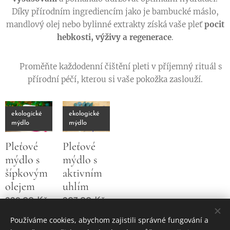
Díky přírodním ingrediencím jako je bambucké máslo,
mandlový olej nebo bylinné extrakty získá vaše pleť
pocit
hebkosti, výživy a regenerace
.
🌿 Proměňte každodenní čištění pleti v příjemný rituál s
přírodní péčí, kterou si vaše pokožka zaslouží.
ekologické
ekologické
mýdlo
mýdlo
Pleťové
Pleťové
mýdlo s
mýdlo s
šípkovým
aktivním
olejem
uhlím
229,00
Kč
207,00
Kč
Používáme cookies, abychom zajistili správné fungování a