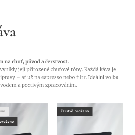
áva
 na chuť, původ a čerstvost.
ynikly její přirozené chuťové tóny. Každá káva je
pravy – ať už na espresso nebo filtr. Ideální volba
 původem a poctivým zpracováním. ☕️
áno
čerstvě praženo
 praženo