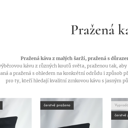
Pražená k
Pražená káva z malých šarží, pražená s důrazem
ýběrovou kávu z různých koutů světa, praženou tak, aby v
raná a pražená s ohledem na konkrétní odrůdu i způsob pří
pro ty, kteří hledají kvalitní zrnkovou kávu s jasným
čerstvě praženo
Vyprod
čerstvě