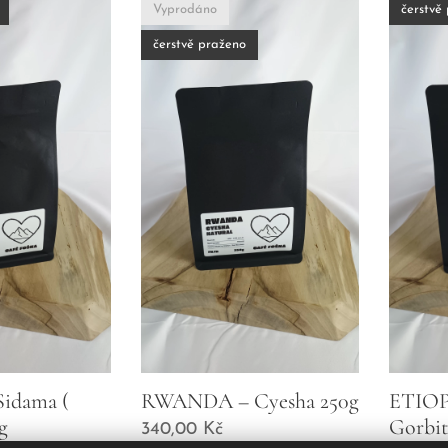
Vyprodáno
čerstvě
čerstvě praženo
Sidama (
RWANDA – Cyesha 250g
ETIOP
g
Gorbit
340,00
Kč