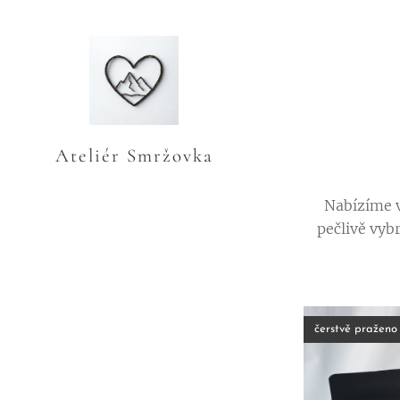
Ateliér Smržovka
Nabízíme v
pečlivě vyb
čerstvě praženo