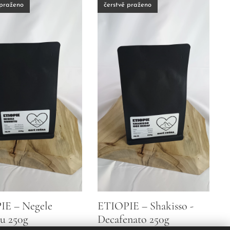
 praženo
čerstvě praženo
IE – Negele
ETIOPIE – Shakisso -
u 250g
Decafenato 250g