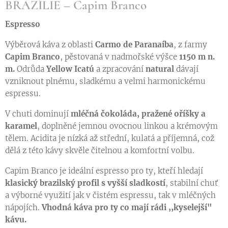
BRAZÍLIE – Capim Branco
Espresso
Výběrová káva z oblasti
Carmo de Paranaíba
, z farmy
Capim Branco
, pěstovaná v nadmořské výšce
1150 m n.
m.
Odrůda
Yellow Icatú
a zpracování
natural
dávají
vzniknout plnému, sladkému a velmi harmonickému
espressu.
V chuti dominují
mléčná čokoláda, pražené oříšky a
karamel
, doplněné jemnou ovocnou linkou a krémovým
tělem. Acidita je nízká až střední, kulatá a příjemná, což
dělá z této kávy skvěle čitelnou a komfortní volbu.
Capim Branco je ideální espresso pro ty, kteří hledají
klasický brazilský profil s vyšší sladkostí
, stabilní chuť
a výborné využití jak v čistém espressu, tak v mléčných
nápojích.
Vhodná káva pro ty co mají rádi ,,kyselejší"
kávu.