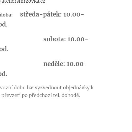
ateliersmrzovka.cz
středa-pátek: 10.00-
í doba:
od.
bota: 10.00-
od.
děle: 10.00-
od.
ozní dobu lze vyzvednout objednávky k
převzetí po předchozí tel. dohodě.