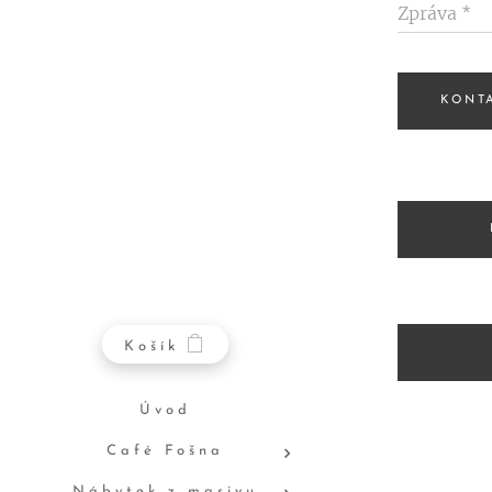
Zpráva
KONT
Košík
Úvod
Café Fošna
Nábytek z masivu