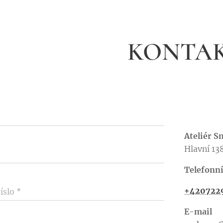
KONTA
Ateliér 
Hlavní 13
Telefonní
+420722
íslo
E-mail