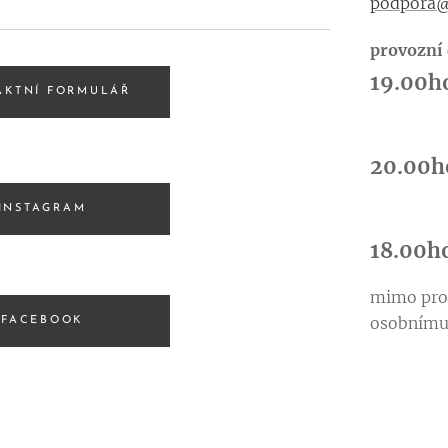
podpora@
provozn
19.00h
AKTNÍ FORMULÁŘ
so
20.00h
INSTAGRAM
ne
18.00h
mimo prov
osobnímu 
FACEBOOK