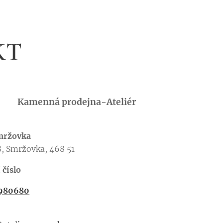
KT
Kamenná prodejna-Ateliér
Smržovka
8, Smržovka, 468 51
 číslo
980680