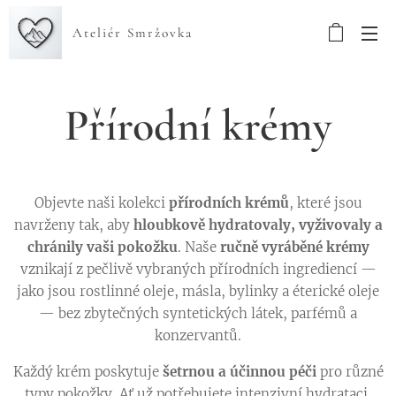
Ateliér Smržovka
Přírodní krémy
Objevte naši kolekci
přírodních krémů
, které jsou
navrženy tak, aby
hloubkově hydratovaly, vyživovaly a
chránily vaši pokožku
. Naše
ručně vyráběné krémy
vznikají z pečlivě vybraných přírodních ingrediencí —
jako jsou rostlinné oleje, másla, bylinky a éterické oleje
— bez zbytečných syntetických látek, parfémů a
konzervantů.
Každý krém poskytuje
šetrnou a účinnou péči
pro různé
typy pokožky. Ať už potřebujete intenzivní hydrataci,