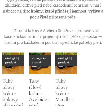
zklidnění citlivé pleti nebo každodenní ochranu, v naší
nabídce najdete
krémy, které přinášejí jemnost, výživu a
pocit čisté přirozené péče
.
🌸 Přírodní krémy z Ateliéru Smržovka promění vaši
kosmetickou rutinu v příjemný rituál péče o pokožku —
ideální pro každodenní použití i specifické potřeby pleti.
ekologický
ekologický
ekologický
produkt
produkt
produkt
Tuhý
Tuhý
Tuhý
tělový
tělový
tělový
krém -
krém -
krém -
šípkový
Avokádo s
Mandle s
olej s vůní
vůní
vůní