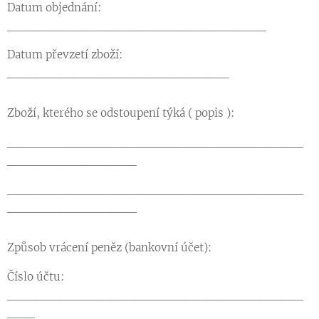
Datum objednání:
____________________________
Datum převzetí zboží:
________________________
Zboží, kterého se odstoupení týká ( popis ):
________________________________
______________
________________________________
______________
Způsob vrácení peněz (bankovní účet):
Číslo účtu:
________________________________
___