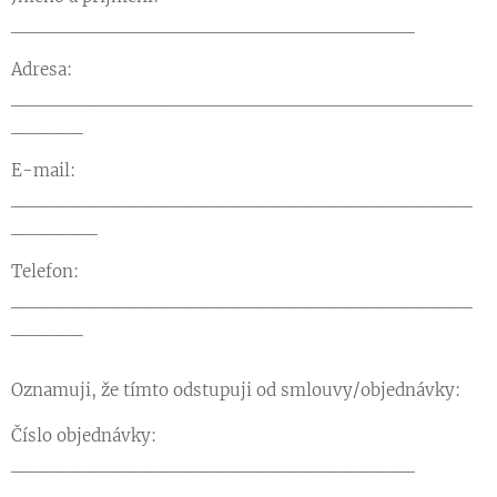
____________________________
Adresa:
________________________________
_____
E-mail:
________________________________
______
Telefon:
________________________________
_____
Oznamuji, že tímto odstupuji od smlouvy/objednávky:
Číslo objednávky:
____________________________