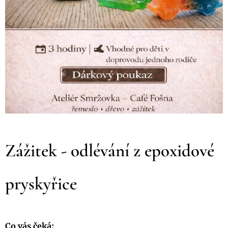
Zážitek - odlévání z epoxidové
pryskyřice
Co vás čeká: