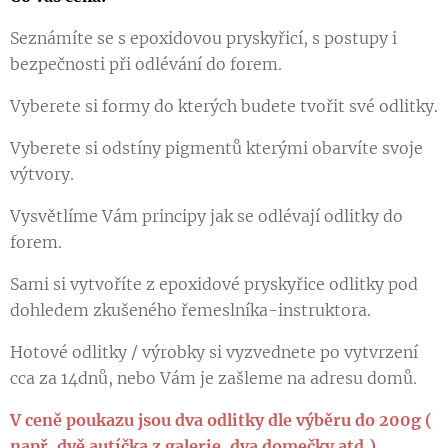
Seznámíte se s epoxidovou pryskyřicí, s postupy i
bezpečnosti při odlévání do forem.
Vyberete si formy do kterých budete tvořit své odlitky.
Vyberete si odstíny pigmentů kterými obarvíte svoje
výtvory.
Vysvětlíme Vám principy jak se odlévají odlitky do
forem.
Sami si vytvoříte z epoxidové pryskyřice odlitky pod
dohledem zkušeného řemeslníka-instruktora.
Hotové odlitky / výrobky si vyzvednete po vytvrzení
cca za 14dnů, nebo Vám je zašleme na adresu domů.
V ceně poukazu jsou dva odlitky dle výběru do 200g (
např. dvě autíčka z galerie, dva domečky atd.)