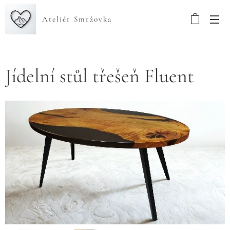
Ateliér Smržovka
Jídelní stůl třešeň Fluent