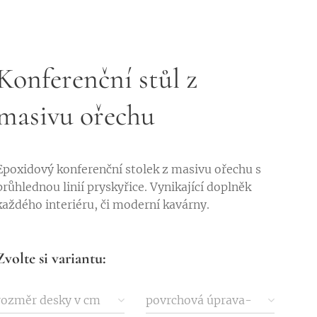
Konferenční stůl z
masivu ořechu
Epoxidový konferenční stolek z masivu ořechu s
průhlednou linií pryskyřice. Vynikající doplněk
každého interiéru, či moderní kavárny.
Zvolte si variantu:
rozměr desky v cm
povrchová úprava-