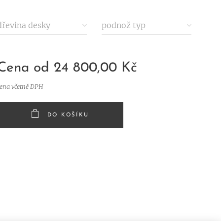
odstín
dřevina desky
podnož typ
Cena od
24 800,00
Kč
cena včetně DPH
DO KOŠÍKU