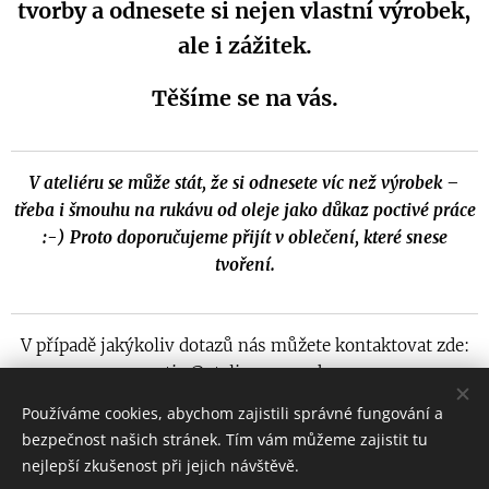
tvorby a odnesete si nejen vlastní výrobek,
ale i zážitek.
Těšíme se na vás.
V ateliéru se může stát, že si odnesete víc než výrobek –
třeba i šmouhu na rukávu od oleje jako důkaz poctivé práce
:-)
Proto doporučujeme přijít v oblečení, které snese
tvoření.
V případě jakýkoliv dotazů nás můžete kontaktovat zde:
martin@ateliersmrzovka.cz
Používáme cookies, abychom zajistili správné fungování a
bezpečnost našich stránek. Tím vám můžeme zajistit tu
nejlepší zkušenost při jejich návštěvě.
© 2025 Všechna práva vyhrazena